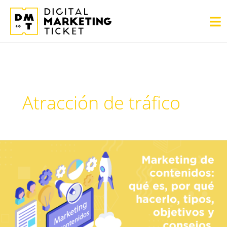
Ir
Me
al
pri
contenido
Atracción de tráfico
Marketing
de
contenidos:
qué
es,
importancia,