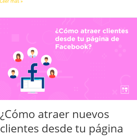
Leer más »
¿Cómo
atraer
nuevos
clientes
desde
tu
página
de
Facebook?
¿Cómo atraer nuevos
clientes desde tu página