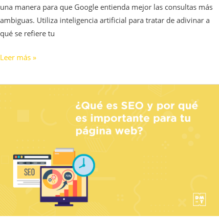
una manera para que Google entienda mejor las consultas más
ambiguas. Utiliza inteligencia artificial para tratar de adivinar a
qué se refiere tu
Leer más »
¿Qué
es
SEO
y
por
qué
es
importante
para
tu