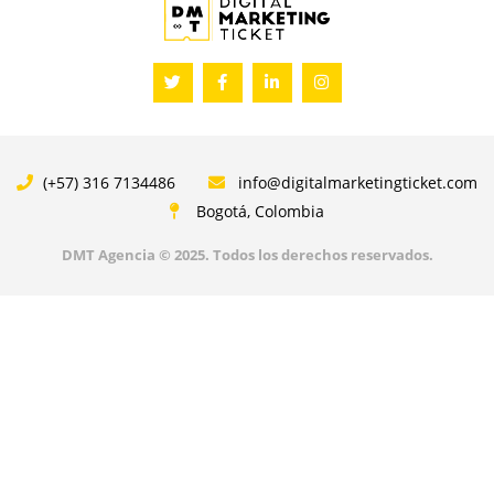
T
F
L
I
w
a
i
n
i
c
n
s
t
e
k
t
t
b
e
a
e
o
d
g
r
o
i
r
(+57) 316 7134486
info@digitalmarketingticket.com
k
n
a
-
-
m
Bogotá, Colombia
f
i
n
DMT Agencia © 2025. Todos los derechos reservados.