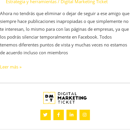
Estrategia y herramientas
/
Digital Marketing Ticket
Ahora no tendrás que eliminar o dejar de seguir a ese amigo que
siempre hace publicaciones inapropiadas o que simplemente no
te interesan, lo mismo para con las páginas de empresas, ya que
los podrás silenciar temporalmente en Facebook. Todos
tenemos diferentes puntos de vista y muchas veces no estamos
de acuerdo incluso con miembros
Leer más »
T
F
L
I
w
a
i
n
i
c
n
s
t
e
k
t
t
b
e
a