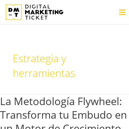
Ir
Me
al
pri
contenido
Estrategia y
herramientas
La Metodología Flywheel:
La
Metodología
Transforma tu Embudo en
Flywheel:
Transforma
un Motor de Crecimiento
tu