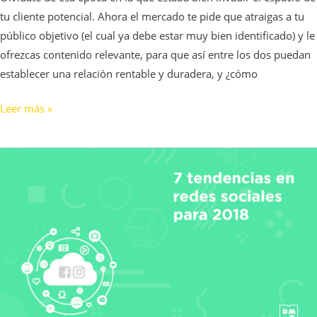
tu cliente potencial. Ahora el mercado te pide que atraigas a tu
público objetivo (el cual ya debe estar muy bien identificado) y le
ofrezcas contenido relevante, para que así entre los dos puedan
establecer una relación rentable y duradera, y ¿cómo
Leer más »
7
tendencias
en
redes
sociales
para
2018