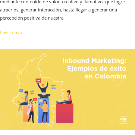
mediante contenido de valor, creativo y llamativo, que logre
atraerlos, generar interacción, hasta llegar a generar una
percepción positiva de nuestra
Leer más »
Inbound
Marketing
ejemplos
en
Colombia