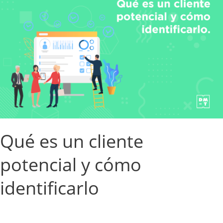
es
un
cliente
potencial
y
cómo
identificarlo
Qué es un cliente
potencial y cómo
identificarlo