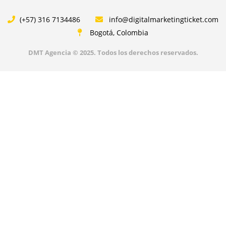
e
o
d
g
r
o
i
r
(+57) 316 7134486
info@digitalmarketingticket.com
k
n
a
-
-
m
Bogotá, Colombia
f
i
n
DMT Agencia © 2025. Todos los derechos reservados.