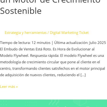
Embudo
Sostenible
en
un
Motor
de
Estrategia y herramientas
/
Digital Marketing Ticket
Crecimiento
Tiempo de lectura: 12 minutos | Última actualización: Julio 2025
Sostenible
El Embudo de Ventas Está Roto. Es Hora de Evolucionar al
Modelo Flywheel. Respuesta rápida: El modelo Flywheel es una
metodología de crecimiento circular que pone al cliente en el
centro, transformando clientes satisfechos en el motor principal
de adquisición de nuevos clientes, reduciendo el […]
Leer más »
Qué