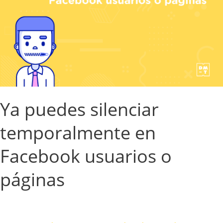
en
Facebook
usuarios
o
páginas
Ya puedes silenciar
temporalmente en
Facebook usuarios o
páginas