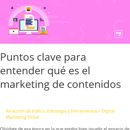
qué
es
el
marketing
de
contenidos
Puntos clave para
entender qué es el
marketing de contenidos
Atracción de tráfico
,
Estrategia y herramientas
/
Digital
Marketing Ticket
Olvídate de esa época en la que estaba bien invadir el espacio de