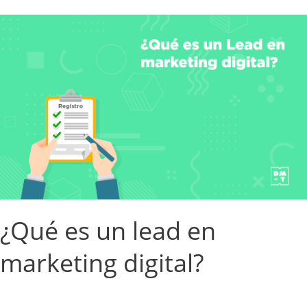
¿Qué
es
un
lead
en
marketing
digital?
¿Qué es un lead en
marketing digital?