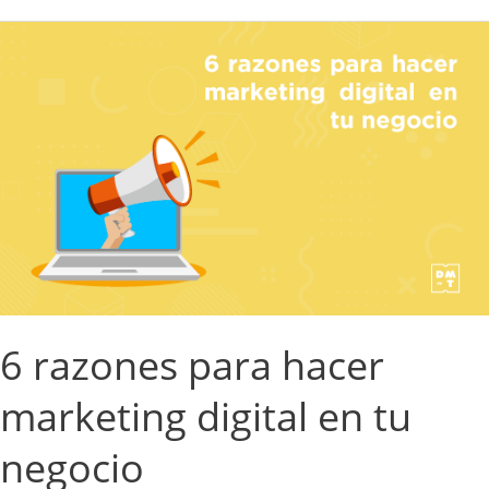
6
razones
para
hacer
marketing
digital
en
tu
negocio
6 razones para hacer
marketing digital en tu
negocio